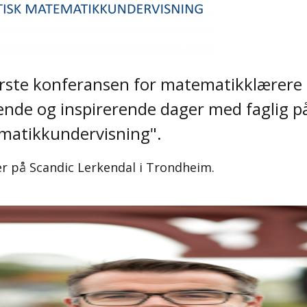
ste konferansen for matematikklærere i
erende og inspirerende dager med faglig p
ematikkundervisning".
r på Scandic Lerkendal i Trondheim.