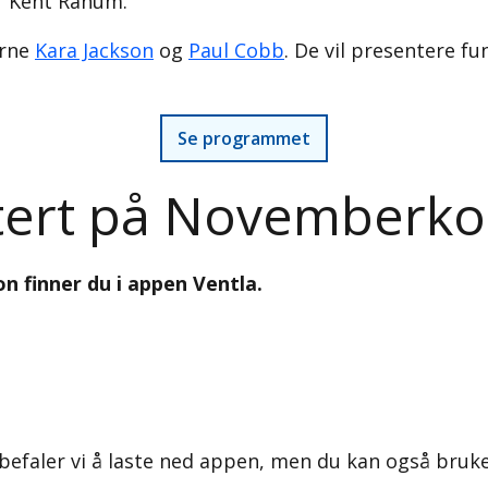
r Kent Ranum.
erne
Kara Jackson
og
Paul Cobb
. De vil presentere fu
Se programmet
tert på Novemberko
n finner du i appen Ventla.
befaler vi å laste ned appen, men du kan også bruk