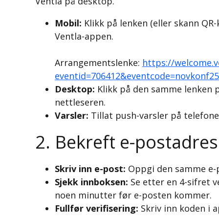
Ventla på desktop.
Mobil:
Klikk på lenken (eller skann QR-
Ventla-appen.
Arrangementslenke:
https://welcome.v
eventid=706412&eventcode=novkonf25
Desktop:
Klikk på den samme lenken p
nettleseren.
Varsler:
Tillat push-varsler på telefone
2. Bekreft e-postadre
Skriv inn e-post:
Oppgi den samme e-po
Sjekk innboksen:
Se etter en 4-sifret 
noen minutter før e-posten kommer.
Fullfør verifisering:
Skriv inn koden i a