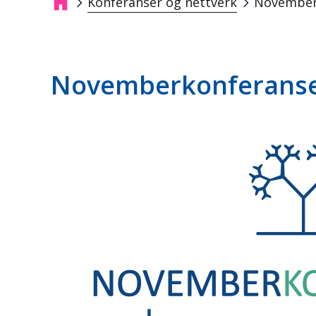
Konferanser og nettverk
November
Breadcrumb
Novemberkonferanse