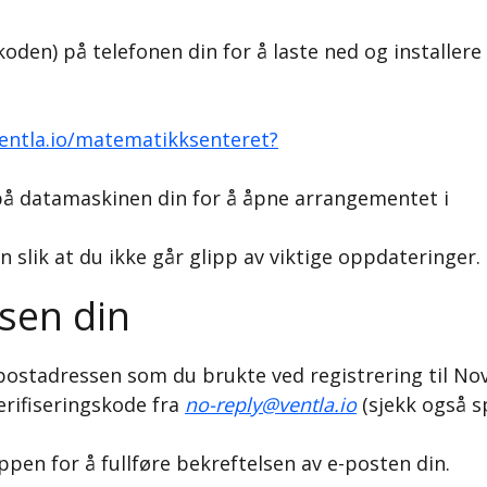
koden) på telefonen din for å laste ned og installere
entla.io/matematikksenteret?
å datamaskinen din for å åpne arrangementet i
n slik at du ikke går glipp av viktige oppdateringer.
ssen din
stadressen som du brukte ved registrering til N
verifiseringskode fra
no-reply@ventla.io
(sjekk også s
ppen for å fullføre bekreftelsen av e-posten din.