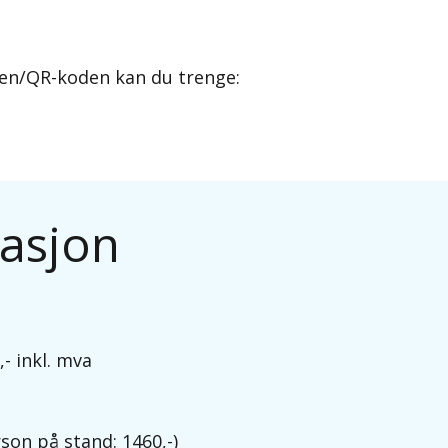
ken/QR-koden kan du trenge:
t
masjon
- inkl. mva
erson på stand: 1460,-)