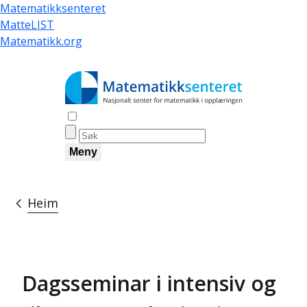
Skip
Matematikksenteret
to
MatteLIST
main
Matematikk.org
content
Åpne søk
Meny
Heim
Breadcrumb
Dagsseminar i intensiv og