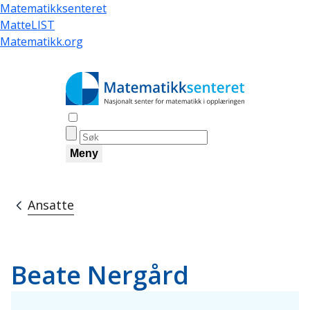
Hopp
Matematikksenteret
til
MatteLIST
hovedinnhold
Matematikk.org
Åpne søk
Meny
Ansatte
Navigasjonssti
Beate Nergård