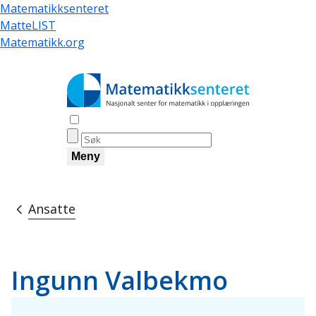
Hopp
Matematikksenteret
til
MatteLIST
hovedinnhold
Matematikk.org
Åpne søk
Meny
Ansatte
Navigasjonssti
Ingunn Valbekmo