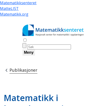
Hopp
Matematikksenteret
til
MatteLIST
hovedinnhold
Matematikk.org
Åpne søk
Meny
Publikasjoner
Navigasjonssti
Matematikk i