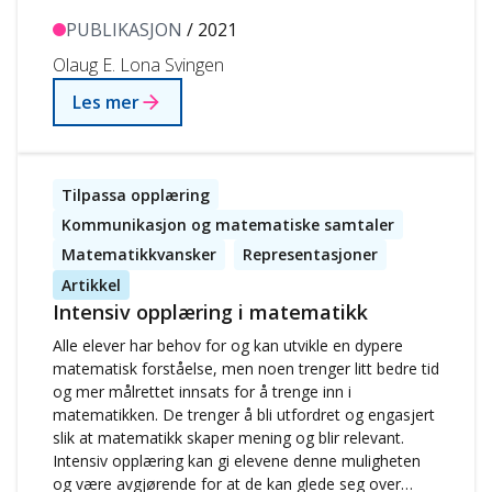
hovedfokuset her vil være på hvordan elever utvikler
tallfaktakunnskap. Målet er at elever…
PUBLIKASJON
/ 2021
Olaug E. Lona Svingen
Les mer
Tilpassa opplæring
Kommunikasjon og matematiske samtaler
Matematikkvansker
Representasjoner
Artikkel
Intensiv opplæring i matematikk
Alle elever har behov for og kan utvikle en dypere
matematisk forståelse, men noen trenger litt bedre tid
og mer målrettet innsats for å trenge inn i
matematikken. De trenger å bli utfordret og engasjert
slik at matematikk skaper mening og blir relevant.
Intensiv opplæring kan gi elevene denne muligheten
og være avgjørende for at de kan glede seg over