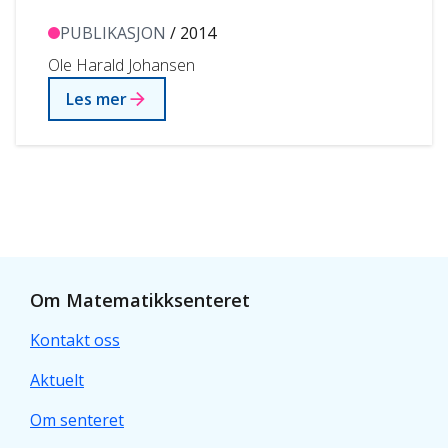
I det følgende ser jeg på to faktorer; språk og kultur,…
PUBLIKASJON
/ 2014
Ole Harald Johansen
Les mer
Om Matematikksenteret
Kontakt oss
Aktuelt
Om senteret