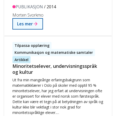
sitt nivå, er det lett å tenke at en skal jobbe med
ulike…
PUBLIKASJON
/ 2014
Morten Svorkmo
Les mer
Tilpassa opplæring
Kommunikasjon og matematiske samtaler
Artikkel
Minoritetselever, undervisningsspråk
og kultur
Ut fra min mangeårige erfaringsbakgrunn som
matematikklærer i Oslo på skoler med opptil 95 %
minoritetselever, har jeg erfart at undervisningen ofte
er organisert for elever med norsk som førstespråk.
Dette kan være et tegn på at betydningen av språk og
kultur ikke blir vektlagt i stor nok grad for
minoritetsspråklige elever.