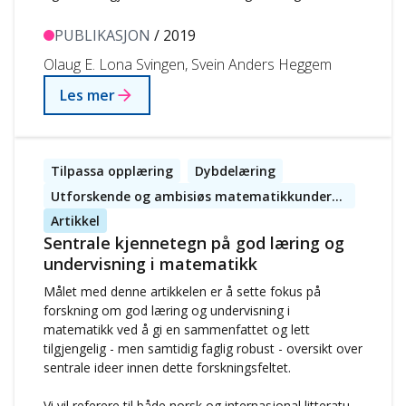
egne oppdagelser og styrke den indre…
PUBLIKASJON
/ 2019
Olaug E. Lona Svingen, Svein Anders Heggem
Les mer
Tilpassa opplæring
Dybdelæring
Utforskende og ambisiøs matematikkundervisning
Artikkel
Sentrale kjennetegn på god læring og
undervisning i matematikk
Målet med denne artikkelen er å sette fokus på
forskning om god læring og undervisning i
matematikk ved å gi en sammenfattet og lett
tilgjengelig - men samtidig faglig robust - oversikt over
sentrale ideer innen dette forskningsfeltet.
Vi vil referere til både norsk og internasjonal litteratur,