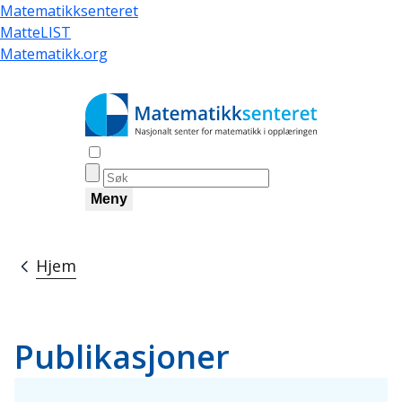
Hopp
Matematikksenteret
til
MatteLIST
hovedinnhold
Matematikk.org
Åpne søk
Meny
Hjem
Navigasjonssti
Publikasjoner