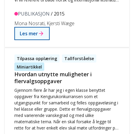
men vil hele tiden å beholde den norske konteksten
som bakgrunn for det som blir…
PUBLIKASJON
/ 2015
Mona Nosrati, Kjersti Wæge
Les mer
Tilpassa opplæring
Tallforståelse
Miniartikkel
Hvordan utnytte muligheter i
flervalgsoppgaver
Gjennom flere år har jeg i egen klasse benyttet
oppgaver fra Kengurukonkurransen som et
utgangspunkt for samarbeid og felles oppgaveløsing i
hel klasse eller gruppe. Dette er flervalgsoppgaver
med varierende vanskegrad og med ulike
matematiske tema. Når en skal forsøke å legge til
rette for at hver enkelt elev skal møte utfordringer på