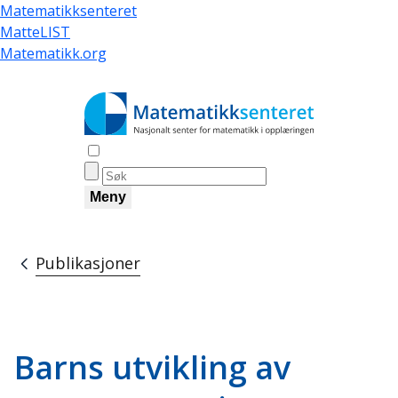
Hopp
Matematikksenteret
til
MatteLIST
hovedinnhold
Matematikk.org
Åpne søk
Meny
Publikasjoner
Navigasjonssti
Barns utvikling av