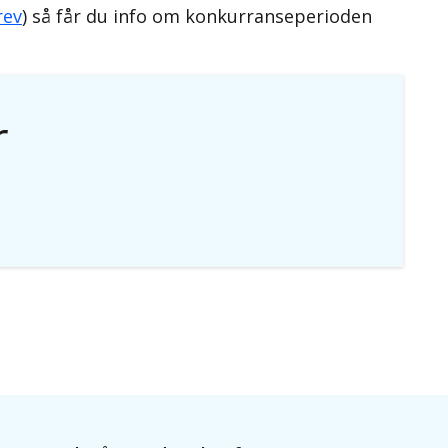
rev
) så får du info om konkurranseperioden
r