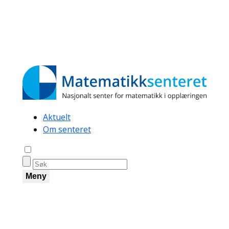
Secondary
Aktuelt
Om senteret
navigation
Åpne søk
Meny