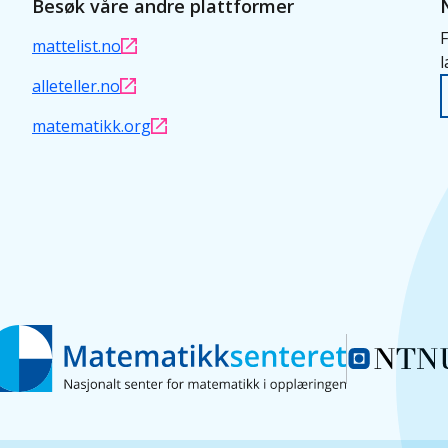
Besøk våre andre plattformer
F
mattelist.no
l
alleteller.no
matematikk.org