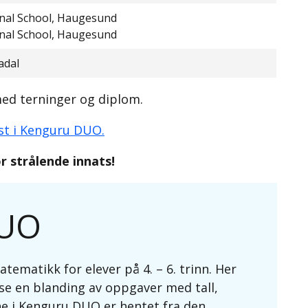
onal School, Haugesund
onal School, Haugesund
adal
 med terninger og diplom.
st i Kenguru DUO.
r strålende innats!
DUO
matikk for elever på 4. – 6. trinn. Her
se en blanding av oppgaver med tall,
e i Kenguru DUO er hentet fra den