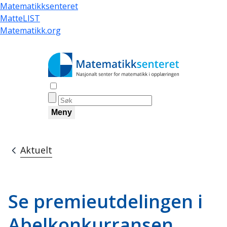
Hopp
Matematikksenteret
til
MatteLIST
hovedinnhold
Matematikk.org
Åpne søk
Meny
Aktuelt
Navigasjonssti
Se premieutdelingen i
Abelkonkurransen