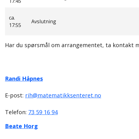
17:45
ca.
Avslutning
17:55
Har du spørsmål om arrangementet, ta kontakt 
Randi Håpnes
E-post:
rih@matematikksenteret.no
Telefon:
73 59 16 94
Beate Horg