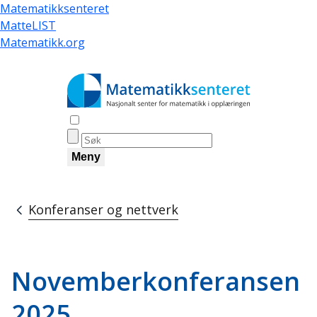
Hopp
Matematikksenteret
til
MatteLIST
hovedinnhold
Matematikk.org
Åpne søk
Meny
Konferanser og nettverk
Navigasjonssti
Novemberkonferansen
2025