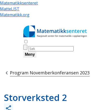
Hopp
Matematikksenteret
til
MatteLIST
hovedinnhold
Matematikk.org
Åpne søk
Meny
Program Novemberkonferansen 2023
Navigasjonssti
Storverksted 2