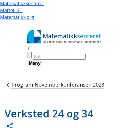
Hopp
Matematikksenteret
til
MatteLIST
hovedinnhold
Matematikk.org
Åpne søk
Meny
Program Novemberkonferansen 2023
Navigasjonssti
Verksted 24 og 34