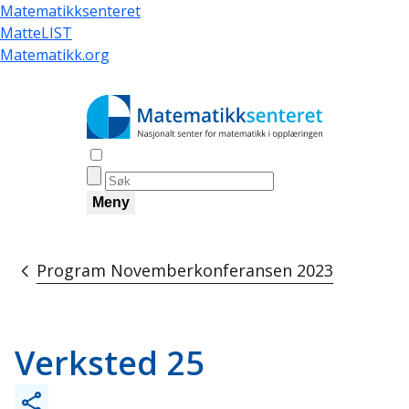
Hopp
Matematikksenteret
til
MatteLIST
hovedinnhold
Matematikk.org
Åpne søk
Meny
Program Novemberkonferansen 2023
Navigasjonssti
Verksted 25