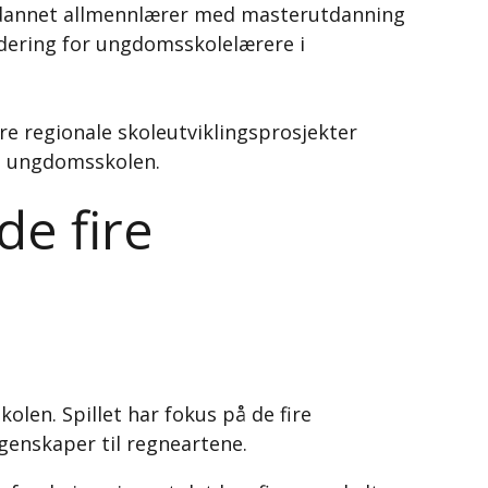
tdannet allmennlærer med masterutdanning
rdering for ungdomsskolelærere i
re regionale skoleutviklingsprosjekter
 i ungdomsskolen.
e fire
olen. Spillet har fokus på de fire
egenskaper til regneartene.