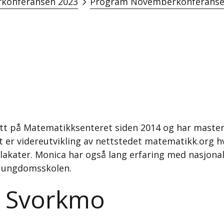
konferansen 2023
Program Novemberkonferanse
tt på Matematikksenteret siden 2014 og har master
 er videreutvikling av nettstedet matematikk.org h
akater. Monica har også lang erfaring med nasjonale
a ungdomsskolen.
 Svorkmo