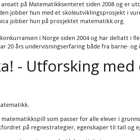
ansatt på Matematikksenteret siden 2008 og er u
iden jobber hun med et skoleutviklingsprosjekt i vu
ca jobber hun på prosjektet matematikk.org.
nkurransen i Norge siden 2004 og har deltatt i fle
har 20 års undervisningserfaring både fra barne- og
! - Utforsking med d
 matematikk.
 matematikkspill som passer for alle elever i grunnsk
tfordret på regnestrategier, egenskaper til tall og 