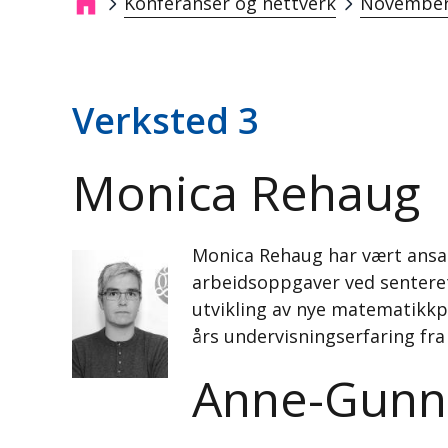
Konferanser og nettverk
November
Navigasjonssti
Verksted 3
Monica Rehaug
Monica Rehaug har vært ansa
arbeidsoppgaver ved senteret
utvikling av nye matematikkpl
års undervisningserfaring fr
Anne-Gunn