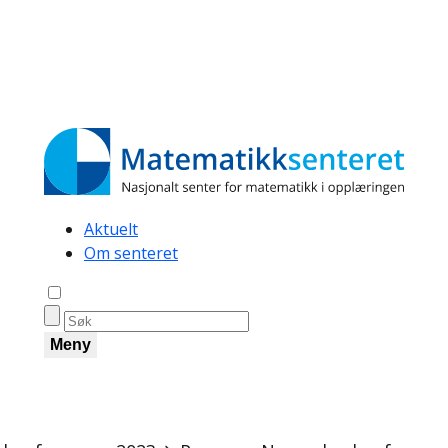
Secondary
Aktuelt
Om senteret
navigation
Åpne søk
Meny