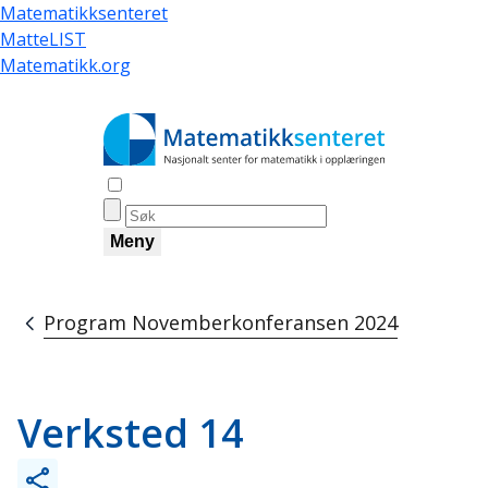
Hopp
Matematikksenteret
til
MatteLIST
hovedinnhold
Matematikk.org
Åpne søk
Meny
Program Novemberkonferansen 2024
Navigasjonssti
Verksted 14