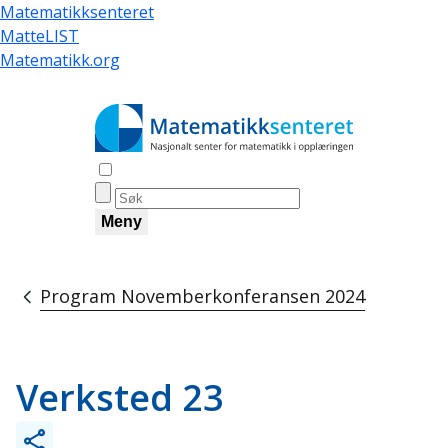
Hopp
Matematikksenteret
til
MatteLIST
hovedinnhold
Matematikk.org
Åpne søk
Meny
Program Novemberkonferansen 2024
Navigasjonssti
Verksted 23