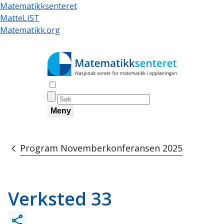
Hopp
Matematikksenteret
til
MatteLIST
hovedinnhold
Matematikk.org
Åpne søk
Meny
Program Novemberkonferansen 2025
Navigasjonssti
Verksted 33