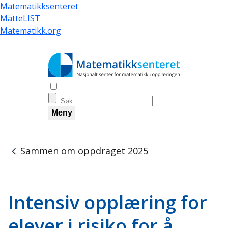
Hopp
Matematikksenteret
til
MatteLIST
hovedinnhold
Matematikk.org
Åpne søk
Meny
Sammen om oppdraget 2025
Navigasjonssti
Intensiv opplæring for
elever i risiko for å