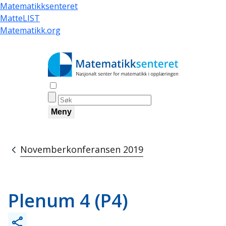
Hopp
Matematikksenteret
til
MatteLIST
hovedinnhold
Matematikk.org
Åpne søk
Meny
Novemberkonferansen 2019
Navigasjonssti
Plenum 4 (P4)