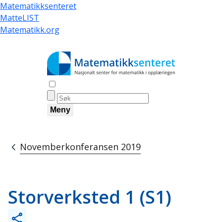
Hopp
Matematikksenteret
til
MatteLIST
hovedinnhold
Matematikk.org
Åpne søk
Meny
Novemberkonferansen 2019
Navigasjonssti
Storverksted 1 (S1)