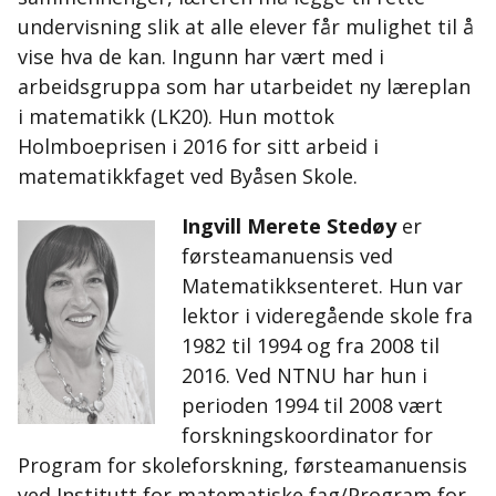
undervisning slik at alle elever får mulighet til å
vise hva de kan. Ingunn har vært med i
arbeidsgruppa som har utarbeidet ny læreplan
i matematikk (LK20). Hun mottok
Holmboeprisen i 2016 for sitt arbeid i
matematikkfaget ved Byåsen Skole.
Ingvill Merete Stedøy
er
førsteamanuensis ved
Matematikksenteret. Hun var
lektor i videregående skole fra
1982 til 1994 og fra 2008 til
2016. Ved NTNU har hun i
perioden 1994 til 2008 vært
forskningskoordinator for
Program for skoleforskning, førsteamanuensis
ved Institutt for matematiske fag/Program for