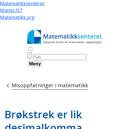
Hopp
Matematikksenteret
til
MatteLIST
hovedinnhold
Matematikk.org
Åpne søk
Meny
Misoppfatninger i matematikk
Navigasjonssti
Brøkstrek er lik
desimalkomma