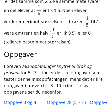
er det samme som 2,5. På samme måte svarer
1
5
1
en del elever at
er lik 1,5. Noen elever
5
1
5
1
vurderer derimot størrelsen til brøken
til å
5
1
5
1
være omtrent en halv (
er lik 0,5), eller 0,1
5
(telleren bestemmer størrelsen)
.
Oppgaver
I prøven
Misoppfatninger knyttet til brøk og
prosent
for 5.–7. trinn er det tre oppgaver som
tester denne misoppfatningen, mens det er fire
oppgaver i prøven for 8.–10. trinn. Tre av
oppgavene ser du nedenfor.
Oppgave 3 og 4
Oppgave 28 (5. - 7.)
Oppgave 