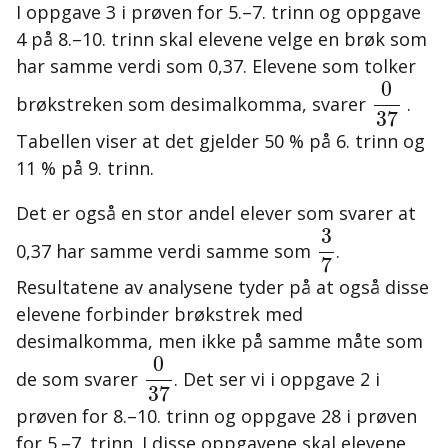
I oppgave 3 i prøven for 5.–7. trinn og oppgave
4 på 8.–10. trinn skal elevene velge en brøk som
har samme verdi som 0,37. Elevene som tolker
0
37
0
brøkstreken som desimalkomma, svarer
.
37
Tabellen viser at det gjelder 50 % på 6. trinn og
11 % på 9. trinn.
Det er også en stor andel elever som svarer at
3
7
3
0,37 har samme verdi samme som
.
7
Resultatene av analysene tyder på at også disse
elevene forbinder brøkstrek med
desimalkomma, men ikke på samme måte som
0
37
0
de som svarer
. Det ser vi i oppgave 2 i
37
prøven for 8.–10. trinn og oppgave 28 i prøven
for 5.–7. trinn. I disse oppgavene skal elevene