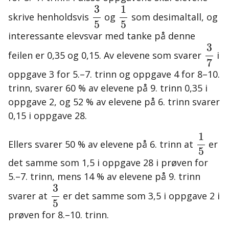
1
5
3
5
1
3
skrive henholdsvis
og
som desimaltall, og
5
5
interessante elevsvar med tanke på denne
3
7
3
feilen er 0,35 og 0,15. Av elevene som svarer
i
7
oppgave 3 for 5.–7. trinn og oppgave 4 for 8–10.
trinn, svarer 60 % av elevene på 9. trinn 0,35 i
oppgave 2, og 52 % av elevene på 6. trinn svarer
0,15 i oppgave 28.
1
5
1
Ellers svarer 50 % av elevene på 6. trinn at
er
5
det samme som 1,5 i oppgave 28 i prøven for
5.–7. trinn, mens 14 % av elevene på 9. trinn
3
5
3
svarer at
er det samme som 3,5 i oppgave 2 i
5
prøven for 8.–10. trinn.