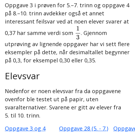
Oppgave 3 i prøven for 5.–7. trinn og oppgave 4
på 8.–10. trinn avdekker også et annet
interessant feilsvar ved at noen elever svarer at
1
3
1
0,37 har samme verdi som
. Gjennom
3
utprøving av lignende oppgaver har vi sett flere
eksempler på dette, når desimaltallet begynner
på 0,3, for eksempel 0,30 eller 0,35.
Elevsvar
Nedenfor er noen elevsvar fra da oppgavene
ovenfor ble testet ut på papir, uten
svaralternativer. Svarene er gitt av elever fra
5. til 10. trinn.
Oppgave 3 og 4
Oppgave 28 (5. - 7.)
Oppgave 