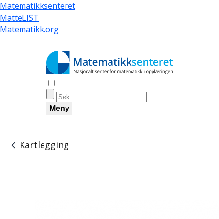
Hopp
Matematikksenteret
til
MatteLIST
hovedinnhold
Matematikk.org
Åpne søk
Meny
Kartlegging
Navigasjonssti