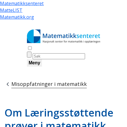
Hopp
Matematikksenteret
til
MatteLIST
hovedinnhold
Matematikk.org
Åpne søk
Meny
Misoppfatninger i matematikk
Navigasjonssti
Om Læringsstøttende
prøver i matematikk