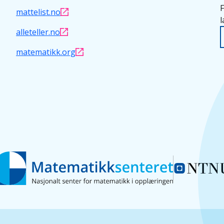
F
mattelist.no
l
alleteller.no
matematikk.org