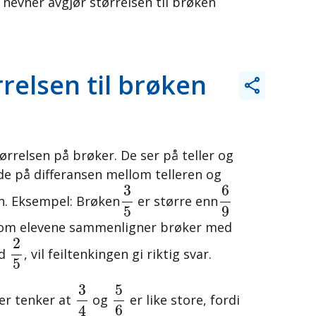
 nevner avgjør størrelsen til brøken
relsen til brøken
ørrelsen på brøker. De ser på teller og
de på differansen mellom telleren og
6
9
3
5
6
3
en. Eksempel: Brøken
er større enn
5
9
ersom elevene sammenligner brøker med
2
5
2
d
, vil feiltenkingen gi riktig svar.
5
5
6
3
4
5
3
er tenker at
og
er like store, fordi
6
4