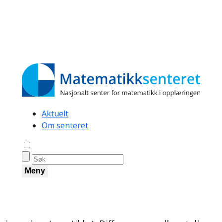
Secondary
Aktuelt
Om senteret
navigation
Åpne søk
Meny