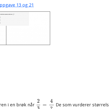
ppgave 13 og 21
2
3
=
4
?
4
2
=
ren i en brøk når
De som vurderer størrels
3
?