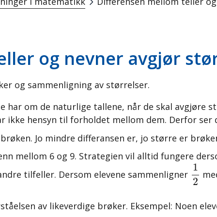
ninger i matematikk
Differensen mellom teller og
ller og nevner avgjør stør
øker og sammenligning av størrelser.
har om de naturlige tallene, når de skal avgjøre st
ar ikke hensyn til forholdet mellom dem. Derfor ser 
brøken. Jo mindre differansen er, jo større er brøk
enn mellom 6 og 9. Strategien vil alltid fungere d
1
2
1
andre tilfeller. Dersom elevene sammenligner
me
2
ståelsen av likeverdige brøker. Eksempel: Noen elev