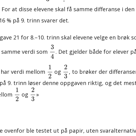
. For at disse elevene skal få samme differanse i de
16 % på 9. trinn svarer det.
pgave 21 for 8.–10. trinn skal elevene velge en brøk
3
4
3
 samme verdi som
. Det gjelder både for elever på 
4
2
3
1
2
1
2
m har verdi mellom
og
, to brøker der differanse
3
2
 på 9. trinn løser denne oppgaven riktig, og det mest
2
3
1
2
1
2
mellom
og
»
3
2
ovenfor ble testet ut på papir, uten svaralternative