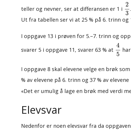
2
3
2
teller og nevner, ser at differansen er 1 i
3
Ut fra tabellen ser vi at 25 % på 6. trinn og 
I oppgave 13 i prøven for 5.–7. trinn og op
4
5
4
svarer 5 i oppgave 11, svarer 63 % at
har
5
I oppgave 8 skal elevene velge en brøk so
% av elevene på 6. trinn og 37 % av elevene
«Det er umulig å lage en brøk med verdi 
Elevsvar
Nedenfor er noen elevsvar fra da oppgavene 