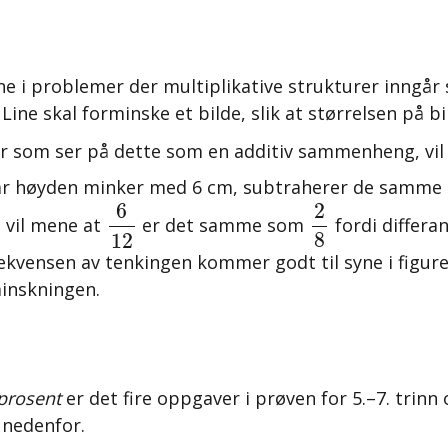
ne i problemer der multiplikative strukturer inngår
ne skal forminske et bilde, slik at størrelsen på bil
er som ser på dette som en additiv sammenheng, vil t
 Når høyden minker med 6 cm, subtraherer de samme 
2
8
6
12
6
2
e vil mene at
er det samme som
fordi differ
8
12
ekvensen av tenkingen kommer godt til syne i figuren
minskningen.
 prosent
er det
fire oppgaver i prøven for 5.–7. trinn 
 nedenfor.