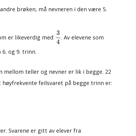
n andre brøken, må nevneren i den være 5.
3
4
3
 som er likeverdig med
. Av elevene som
4
6. og 9. trinn.
n mellom teller og nevner er lik i begge. 22
 høyfrekvente feilsvaret på begge trinn er:
r. Svarene er gitt av elever fra