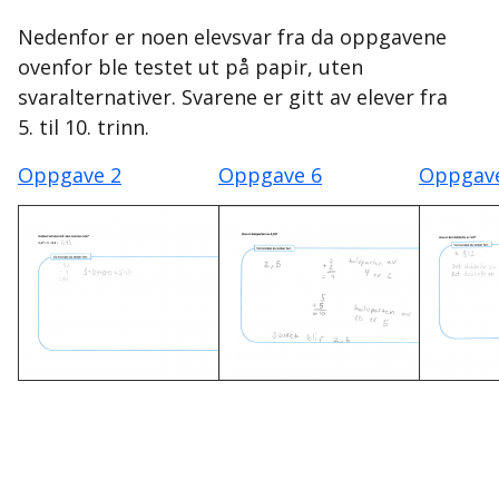
Nedenfor er noen elevsvar fra da oppgavene
ovenfor ble testet ut på papir, uten
svaralternativer. Svarene er gitt av elever fra
5. til 10. trinn.
Oppgave 2
Oppgave 6
Oppgav