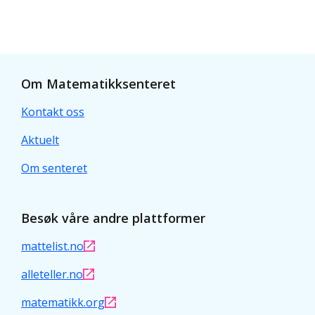
Om Matematikksenteret
Kontakt oss
Aktuelt
Om senteret
Besøk våre andre plattformer
mattelist.no
alleteller.no
matematikk.org