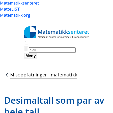
Hopp
Matematikksenteret
til
MatteLIST
hovedinnhold
Matematikk.org
Åpne søk
Meny
Misoppfatninger i matematikk
Navigasjonssti
Desimaltall som par av
hele tall