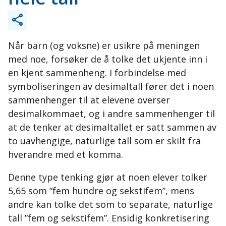
Når barn (og voksne) er usikre på meningen
med noe, forsøker de å tolke det ukjente inn i
en kjent sammenheng. I forbindelse med
symboliseringen av desimaltall fører det i noen
sammenhenger til at elevene overser
desimalkommaet, og i andre sammenhenger til
at de tenker at desimaltallet er satt sammen av
to uavhengige, naturlige tall som er skilt fra
hverandre med et komma.
Denne type tenking gjør at noen elever tolker
5,65 som ”fem hundre og sekstifem”, mens
andre kan tolke det som to separate, naturlige
tall ”fem og sekstifem”. Ensidig konkretisering