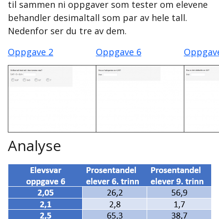
til sammen ni oppgaver som tester om elevene
behandler desimaltall som par av hele tall.
Nedenfor ser du tre av dem.
Oppgave 2
Oppgave 6
Oppgav
Analyse