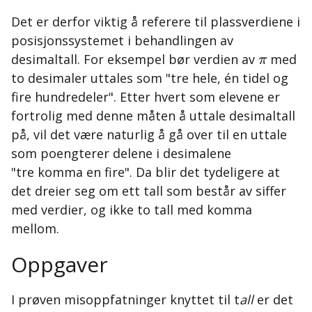
Det er derfor viktig å referere til plassverdiene i
posisjonssystemet i behandlingen av
π
desimaltall. For eksempel bør verdien av
med
π
to desimaler uttales som "tre hele, én tidel og
fire hundredeler". Etter hvert som elevene er
fortrolig med denne måten å uttale desimaltall
på, vil det være naturlig å gå over til en uttale
som poengterer delene i desimalene
"tre komma en fire". Da blir det tydeligere at
det dreier seg om ett tall som består av siffer
med verdier, og ikke to tall med komma
mellom.
Oppgaver
I prøven misoppfatninger knyttet til t
all
er det