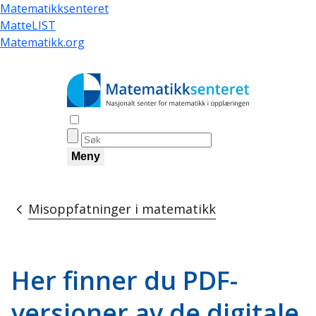
Hopp
Matematikksenteret
til
MatteLIST
hovedinnhold
Matematikk.org
Åpne søk
Meny
Misoppfatninger i matematikk
Navigasjonssti
Her finner du PDF-
versjoner av de digitale