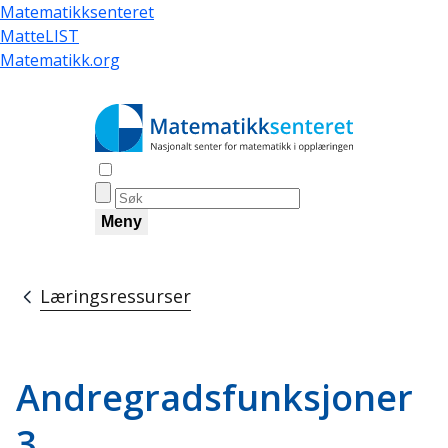
Hopp
Matematikksenteret
til
MatteLIST
hovedinnhold
Matematikk.org
Åpne søk
Meny
Læringsressurser
Navigasjonssti
Andregradsfunksjoner
3