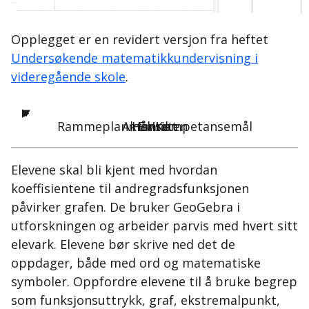
Opplegget er en revidert versjon fra heftet
Undersøkende matematikkundervisning i
videregående skole
.
Rammeplanmål/Kompetansemål
Aktiviteten
Hensikt
Emne
Elevene skal bli kjent med hvordan
koeffisientene til andregradsfunksjonen
påvirker grafen. De bruker GeoGebra i
utforskningen og arbeider parvis med hvert sitt
elevark. Elevene bør skrive ned det de
oppdager, både med ord og matematiske
symboler. Oppfordre elevene til å bruke begrep
som funksjonsuttrykk, graf, ekstremalpunkt,