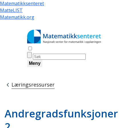
Hopp
Matematikksenteret
til
MatteLIST
hovedinnhold
Matematikk.org
Åpne søk
Meny
Læringsressurser
Navigasjonssti
Andregradsfunksjoner
2