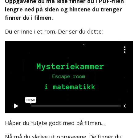
Oppgavene du må løse finner du i PDF-filen
lengre ned på siden og hintene du trenger
finner du i filmen.
Du er inne i et rom. Der ser du dette:
Håper du fulgte godt med på filmen...
Nå må du skrive ut oppgavene. De finner du