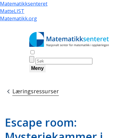
Hopp
Matematikksenteret
til
MatteLIST
hovedinnhold
Matematikk.org
Åpne søk
Meny
Læringsressurser
Navigasjonssti
Escape room:
Mysteriekammer i