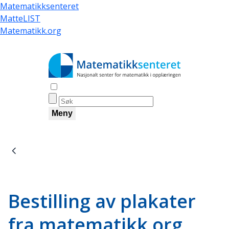
Hopp
Matematikksenteret
til
MatteLIST
hovedinnhold
Matematikk.org
Åpne søk
Meny
Navigasjonssti
Bestilling av plakater
fra matematikk.org