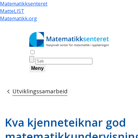
Hopp
Matematikksenteret
til
MatteLIST
hovedinnhold
Matematikk.org
Åpne søk
Meny
Utviklingssamarbeid
Navigasjonssti
Kva kjenneteiknar god
matematikkundervisnin