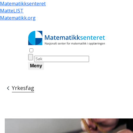
Hopp
Matematikksenteret
til
MatteLIST
hovedinnhold
Matematikk.org
Åpne søk
Meny
Yrkesfag
Navigasjonssti