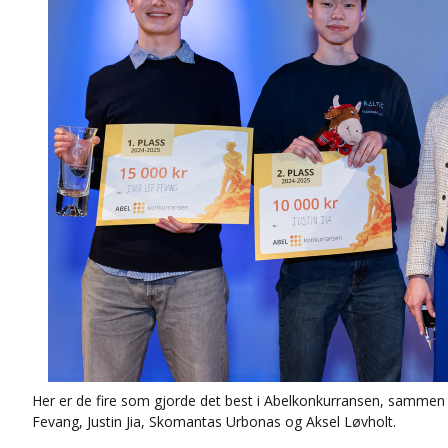
Jens Teigen Fresvig
Thora Storm 
Torstein Barvik Molstad
Hadeland vid
Ashwath Anandathirthan
International
Skomantas Urbonas
Oslo Interna
Ivar Lee Fevang
Thora Storm 
Bo Fodstad Anjer
Elvebakken v
Daniel Mineev
Blindern vide
Martin Gjuvsland
Ås videregåen
Trygve Torkildsen Hellebø
Akademiet rea
Lovise Foss Linnestad
Akademiet Re
Her er de fire som gjorde det best i Abelkonkurransen, sammen 
Fevang, Justin Jia, Skomantas Urbonas og Aksel Løvholt.
Mykhailo Lukianenko
Volda vidareg