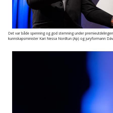
Det var både spenning og god stemning under premieutdelingen.
kunnskapsminister Kari Nessa Nordtun (Ap) og juryformann Dávid 