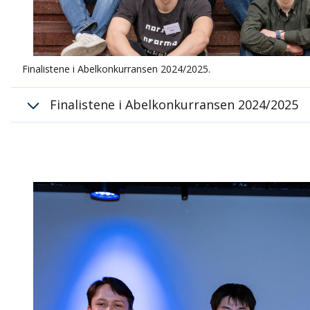
Finalistene i Abelkonkurransen 2024/2025.
Finalistene i Abelkonkurransen 2024/2025
Navn
Skole
Victoria Lund Søraas
Norges Real
Aksel Løvholt
Oslo katedral
Magnus Flydal Jenstad
Nadderud vid
Andrew Benestad Hendicott
International
Justin Jia
Bøler skole (