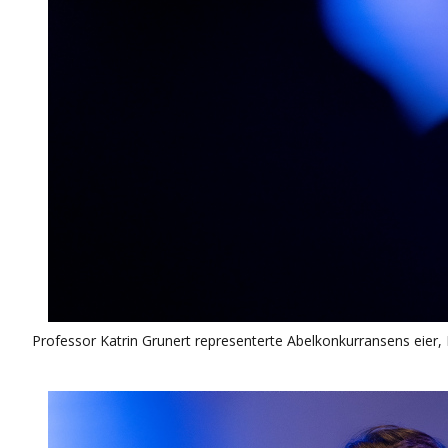
Professor Katrin Grunert representerte Abelkonkurransens eier,