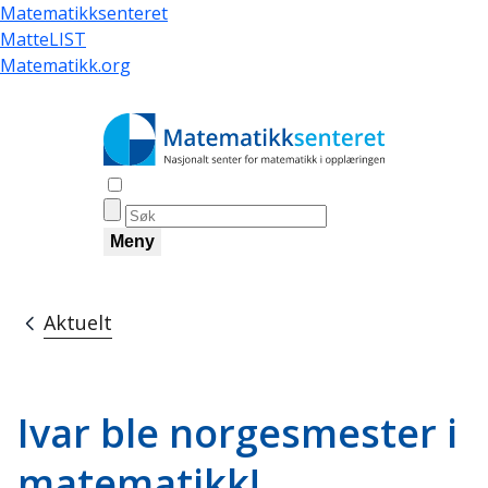
Hopp
Matematikksenteret
til
MatteLIST
hovedinnhold
Matematikk.org
Åpne søk
Meny
Aktuelt
Navigasjonssti
Ivar ble norgesmester i
matematikk!