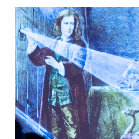
Kan Ishige
Oslo Interna
Eirik Olsen Kirkevik
Hamar katedr
Emil Ødegaard Hippe
Jessheim vide
Adi Bardari
Akademiet Re
Vetle Frydenlund Norling
Nydalen vide
Maryam Idowu
Trondheim ka
Mathias Olai Thorstensen
Røyken vider
Erlend Emil Sommerhein
Wang videreg
Renate Lorena Midtgård
Thora Storm 
Arav Dhiman
British Inter