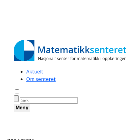
Secondary
Aktuelt
Om senteret
navigation
Åpne søk
Meny