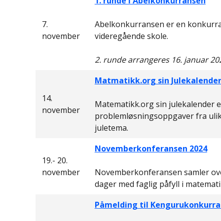
1. runde i Abelkonkurransen
7.
Abelkonkurransen er en konkurran
november
videregående skole.
2. runde arrangeres 16. januar 20
Matmatikk.org sin Julekalende
14.
Matematikk.org sin julekalender 
november
problemløsningsoppgaver fra uli
juletema.
Novemberkonferansen 2024
19.- 20.
november
Novemberkonferansen samler over 
dager med faglig påfyll i matemati
Påmelding til Kengurukonkurra