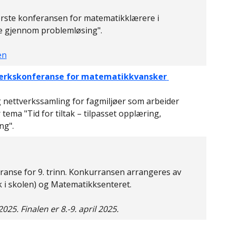
ste konferansen for matematikklærere i
se gjennom problemløsing".
en
erkskonferanse for matematikkvansker
nettverkssamling for fagmiljøer som arbeider
ema "Tid for tiltak – tilpasset opplæring,
ing".
anse for 9. trinn. Konkurransen arrangeres av
 i skolen) og Matematikksenteret.
025. Finalen er 8.-9. april 2025.