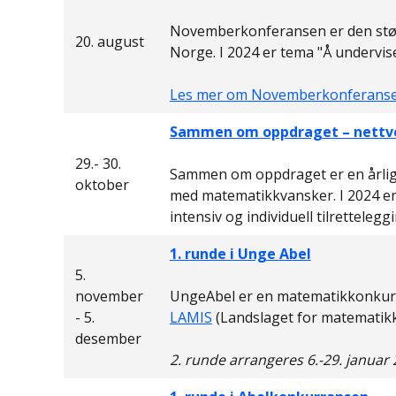
Novemberkonferansen er den stør
20. august
Norge. I 2024 er tema "Å undervi
Les mer om Novemberkonferans
Sammen om oppdraget – nettv
29.- 30.
Sammen om oppdraget er en årlig 
oktober
med matematikkvansker. I 2024 er t
intensiv og individuell tilrettelegg
1. runde i Unge Abel
5.
november
UngeAbel er en matematikkonkurr
- 5.
LAMIS
(Landslaget for matematikk
desember
2. runde arrangeres 6.-29. januar 2