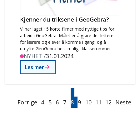
Kjenner du triksene i GeoGebra?
Vi har laget 15 korte filmer med nyttige tips for
arbeid i GeoGebra. Målet er å gjøre det lettere
for lærere og elever å komme i gang, og å
utnytte GeoGebra best mulig i klasserommet.
NYHET /
31.01.2024
Les mer
Sider
Forrige
Side
Side
Side
Side
Nåværende
Side
Side
Side
Side
Neste
Forrige
side
4
5
6
7
8
side
9
10
11
12
Neste
side