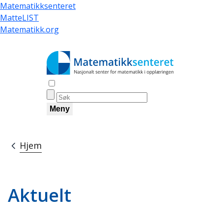
Hopp
Matematikksenteret
til
MatteLIST
hovedinnhold
Matematikk.org
Åpne søk
Meny
Hjem
Navigasjonssti
Aktuelt