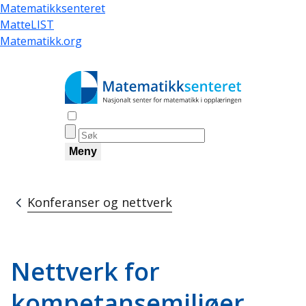
Skip
Matematikksenteret
to
MatteLIST
main
Matematikk.org
content
Åpne søk
Meny
Konferanser og nettverk
Breadcrumb
Nettverk for
kompetansemiljøer