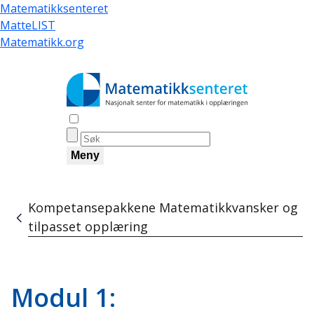
Hopp
Matematikksenteret
til
MatteLIST
hovedinnhold
Matematikk.org
Åpne søk
Meny
Kompetansepakkene Matematikkvansker og
Navigasjonssti
tilpasset opplæring
Modul 1: