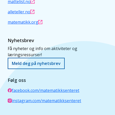
fasene i undervisningsøkta.
mattelist.no
bedre om (deler av)
vurdering/refleksjon.
planleggingsgruppen deltar når
alleteller.no
Velg til slutt hvem av dere som skal
opplegget prøves ut med elevene.
lede en øving mens kollegene er
matematikk.org
Time-out kan også bli benyttet
«elever».
under utprøvingen.
Nyhetsbrev
Diskusjon av teori.
Undervisningsnotat
Få nyheter og info om aktiviteter og
Modul 8 til Felles planlegging.
læringsressurser!
Meld deg på nyhetsbrev
Bestefars tiere kopieres.
Følg oss
facebook.com/matematikksenteret
instagram.com/matematikksenteret