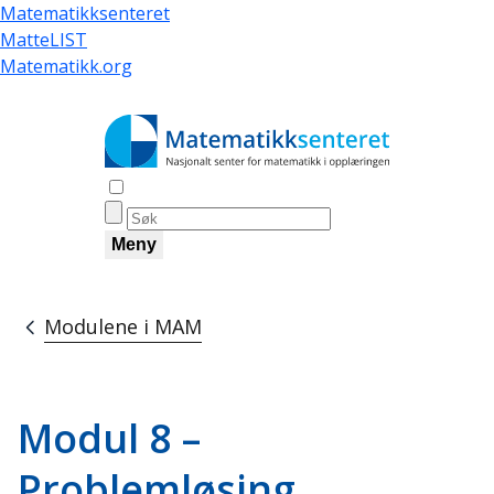
Hopp
Matematikksenteret
til
MatteLIST
hovedinnhold
Matematikk.org
Åpne søk
Meny
Modulene i MAM
Navigasjonssti
Modul 8 –
Problemløsing