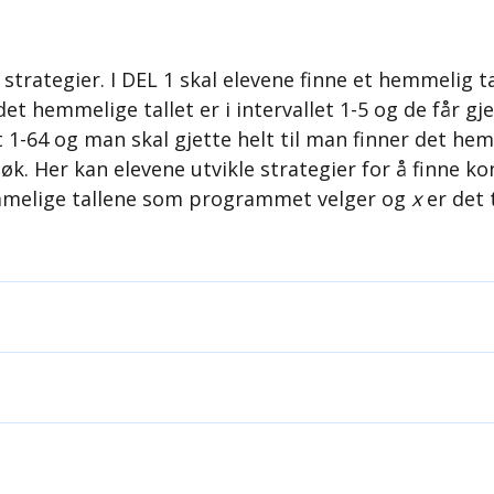
ategier. I DEL 1 skal elevene finne et hemmelig tall
et hemmelige tallet er i intervallet 1-5 og de får g
et 1-64 og man skal gjette helt til man finner det he
søk. Her kan elevene utvikle strategier for å finne 
melige tallene som programmet velger og
x
er det 