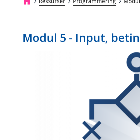
Ressurser
Programmering
Modul 
Breadcrumb
Modul 5 - Input, beti