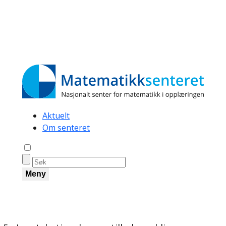
Secondary
Aktuelt
Om senteret
navigation
Åpne søk
Meny