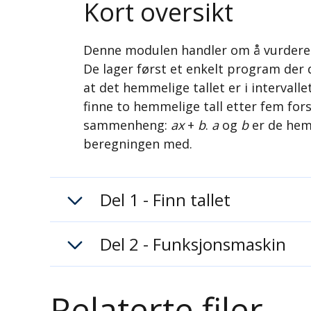
Kort oversikt
Denne modulen handler om å vurdere str
De lager først et enkelt program der d
at det hemmelige tallet er i intervall
finne to hemmelige tall etter fem for
sammenheng:
ax
+
b
.
a
og
b
er de hem
beregningen med.
Del 1 - Finn tallet
Del 2 - Funksjonsmaskin
Relaterte filer