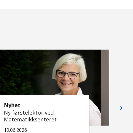
Nyhet
Nyhe
Ny førstelektor ved
Ny fø
Matematikksenteret
Matem
19.06.2026
11.05.