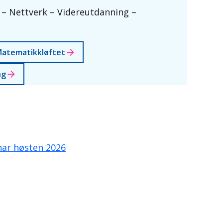
– Nettverk – Videreutdanning –
atematikkløftet
ng
nar høsten 2026