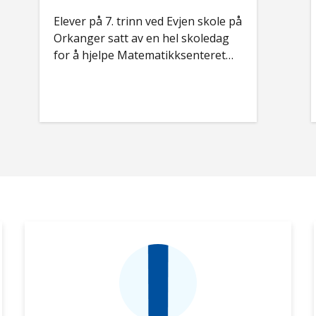
Elever på 7. trinn ved Evjen skole på
Orkanger satt av en hel skoledag
for å hjelpe Matematikksenteret
med å filme aktiviteter som skal
brukes i Matematikkløftet.