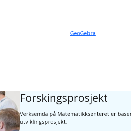
GeoGebra
Forskingsprosjekt
Verksemda på Matematikksenteret er baser
utviklingsprosjekt.