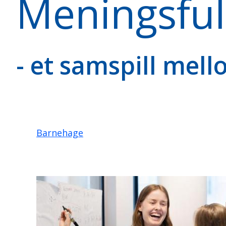
Meningsful
- et samspill mell
Barnehage