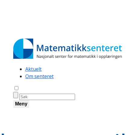
Secondary
Aktuelt
Om senteret
navigation
Åpne søk
Meny