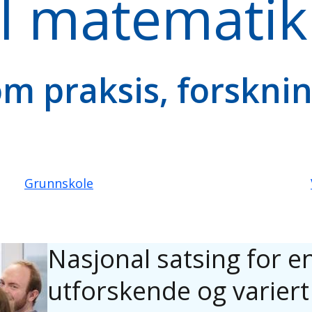
l matematikk
om praksis, forsknin
Grunnskole
Nasjonal satsing for e
utforskende og variert