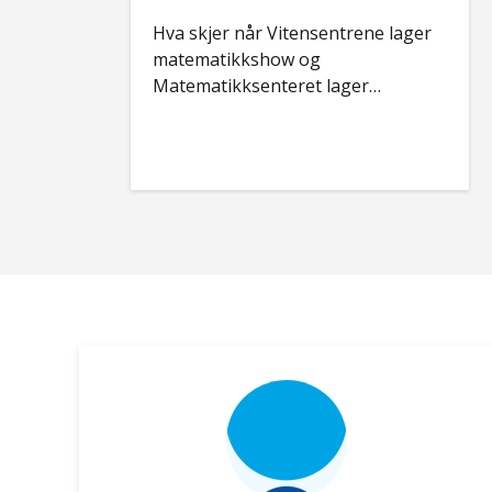
Hva skjer når Vitensentrene lager
matematikkshow og
Matematikksenteret lager
læringsressurser? Elever og lærere
får det beste fra to verdener.