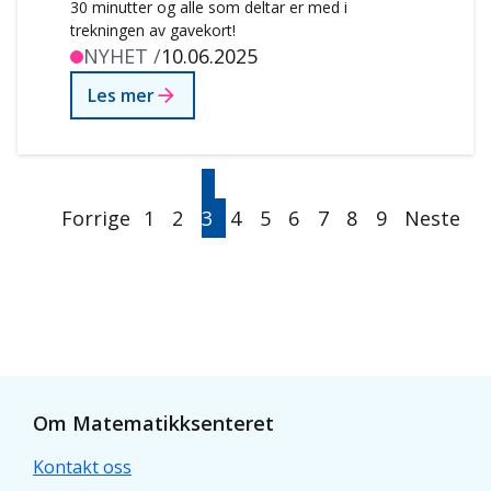
30 minutter og alle som deltar er med i
trekningen av gavekort!
NYHET /
10.06.2025
Les mer
Sider
Forrige
Side
Side
Nåværende
Side
Side
Side
Side
Side
Side
Neste
Forrige
side
1
2
3
side
4
5
6
7
8
9
Neste
side
Om Matematikksenteret
Kontakt oss