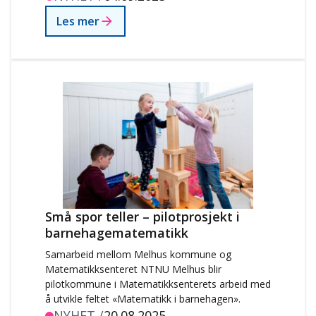
kompetanseutvikling. Slike samarbeid kan bli
Les mer
avgjørende hvis FNs fjerde bærekraftsmål skal
kunne realiseres.
Små spor teller – pilotprosjekt i
barnehagematematikk
Samarbeid mellom Melhus kommune og
Matematikksenteret NTNU Melhus blir
pilotkommune i Matematikksenterets arbeid med
å utvikle feltet «Matematikk i barnehagen».
NYHET /
20.08.2025