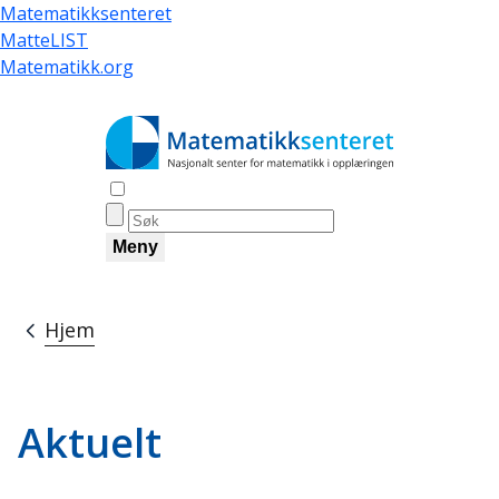
Hopp
Matematikksenteret
til
MatteLIST
hovedinnhold
Matematikk.org
Åpne søk
Meny
Hjem
Navigasjonssti
Aktuelt