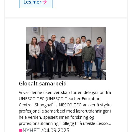
Les mer
Globalt samarbeid
Vi var denne uken vertskap for en delegasjon fra
UNESCO TEC (UNESCO Teacher Education
Centre i Shanghai). UNESCO TEC ønsker å styrke
profesjonelle samarbeid med lærerutdanninger i
hele verden, spesielt innen forskning og
profesjonsutdanning, i tillegg til å utvikle Lesson
Study som metode for skolebasert
NYHET /
04.09.2025