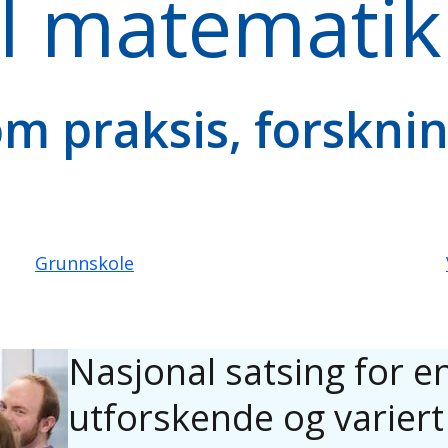
l matematikk
om praksis, forsknin
Grunnskole
Nasjonal satsing for e
utforskende og variert