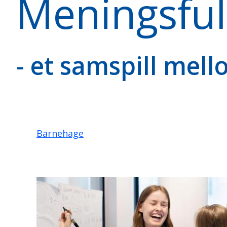
Meningsful
- et samspill mell
Barnehage