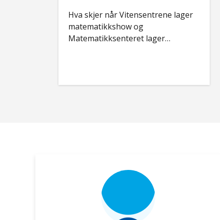
Hva skjer når Vitensentrene lager
matematikkshow og
Matematikksenteret lager
læringsressurser? Elever og lærere
får det beste fra to verdener.