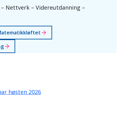
– Nettverk – Videreutdanning –
atematikkløftet
ng
nar høsten 2026