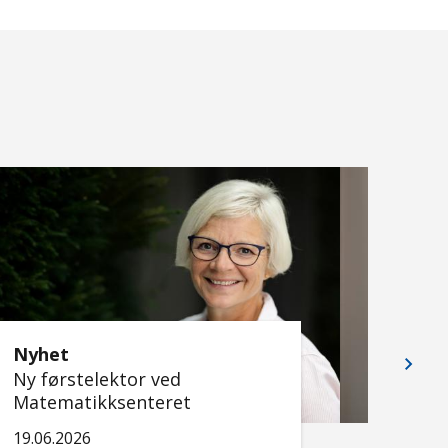
Nyhet
Nyhe
Ny førstelektor ved
Ny fø
Matematikksenteret
Matem
19.06.2026
11.05.