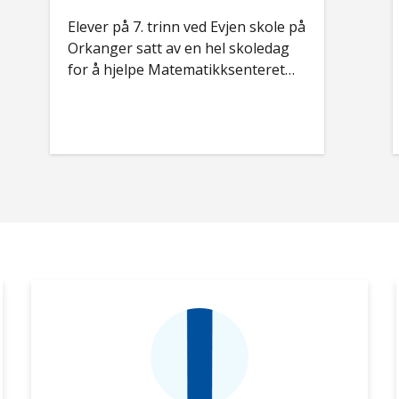
Elever på 7. trinn ved Evjen skole på
Orkanger satt av en hel skoledag
for å hjelpe Matematikksenteret
med å filme aktiviteter som skal
brukes i Matematikkløftet.