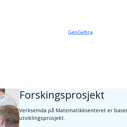
GeoGebra
Forskingsprosjekt
Verksemda på Matematikksenteret er baser
utviklingsprosjekt.