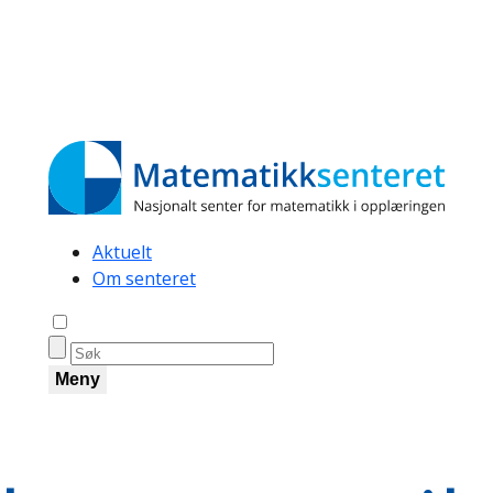
Secondary
Aktuelt
Om senteret
navigation
Åpne søk
Meny