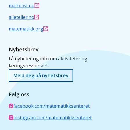
mattelist.no
alleteller.no
Undervisningsnotat - Mal
(doc)
matematikk.org
Nyhetsbrev
Få nyheter og info om aktiviteter og
læringsressurser!
Meld deg på nyhetsbrev
Kvikkbilde Prikker 8·6
(doc)
Følg oss
Kvikkbilde 4·3·2 Figur
(doc)
facebook.com/matematikksenteret
instagram.com/matematikksenteret