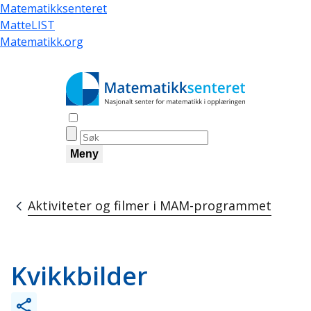
Skip
Matematikksenteret
to
MatteLIST
main
Matematikk.org
content
Åpne søk
Meny
Aktiviteter og filmer i MAM-programmet
Breadcrumb
Kvikkbilder