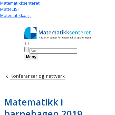
Hopp
Matematikksenteret
til
MatteLIST
hovedinnhold
Matematikk.org
Åpne søk
Meny
Konferanser og nettverk
Navigasjonssti
Matematikk i
barnehagen 2019