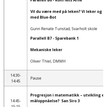
Parallell B6 - Rom Nils Arne
Vil du være med på leken? Vi leker og l
med Blue-Bot
Gunn Renate Tunstad, Svarholt skole
Parallell B7 - Sparebank 1
Mekaniske leker
Oliver Thiel, DMMH
14:30-
Pause
14:45
Progresjon i matematikk – utvikling ell
14:45-
måloppnåelse? San Siro 3
15:15