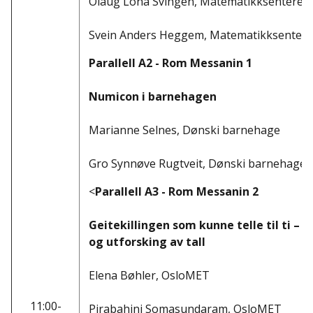
Olaug Lona Svingen, Matematikksenteret
Svein Anders Heggem, Matematikksentere
Parallell A2 - Rom Messanin 1
Numicon i barnehagen
Marianne Selnes, Dønski barnehage
Gro Synnøve Rugtveit, Dønski barnehage
<
Parallell A3 - Rom Messanin 2
Geitekillingen som kunne telle til ti – 
og utforsking av tall
Elena Bøhler, OsloMET
11:00-
Pirabahini Somasundaram, OsloMET