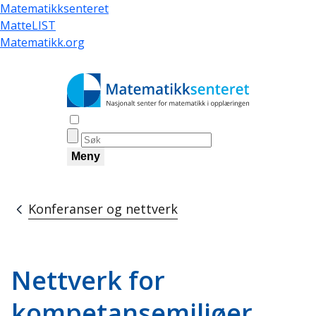
Hopp
Matematikksenteret
til
MatteLIST
hovedinnhold
Matematikk.org
Åpne søk
Meny
Konferanser og nettverk
Navigasjonssti
Nettverk for
kompetansemiljøer