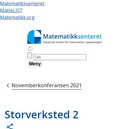
Hopp
Matematikksenteret
til
MatteLIST
hovedinnhold
Matematikk.org
Åpne søk
Meny
Novemberkonferansen 2021
Navigasjonssti
Storverksted 2