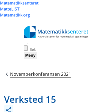
Hopp
Matematikksenteret
til
MatteLIST
hovedinnhold
Matematikk.org
Åpne søk
Meny
Novemberkonferansen 2021
Navigasjonssti
Verksted 15