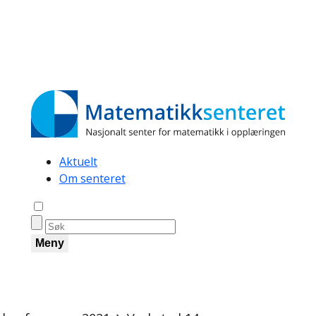
Secondary
Aktuelt
Om senteret
navigation
Åpne søk
Meny