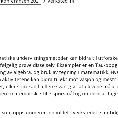
konferansen 2021
Verksted 14
matiske undervisningsmetoder kan bidra til utfor
lvfølgelig prøve disse selv. Eksempler er en Tau-opp
ing av algebra, og bruk av tegning i matematikk. Hver
aktivitetene kan bidra til økt motivasjon og mestr
r, eller som kan ha flere svar, gjør at elevene må 
nnere matematisk, stille spørsmål og oppleve at faget
e som oppsummerer innholdet i verkstedet, samtidig 