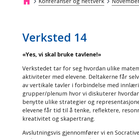
Konferanser og nettverk
November
Navigasjonssti
Verksted 14
«Yes, vi skal bruke tavlene!»
Verkstedet tar for seg hvordan ulike mate
aktiviteter med elevene. Deltakerne får se
av vertikale tavler i forbindelse med innlær
grupper/plenum hvor vi diskuterer hvordan 
benytte ulike strategier og representasjone
elevene får tid til å tenke, reflektere, reso
kreativitet og skapertrang.
Avslutningsvis gjennomfører vi en Socrativ