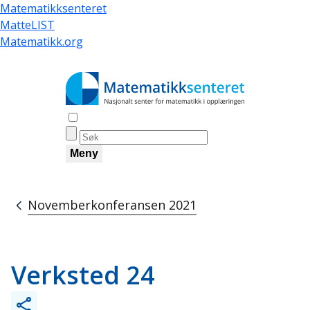
Hopp
Matematikksenteret
til
MatteLIST
hovedinnhold
Matematikk.org
Åpne søk
Meny
Novemberkonferansen 2021
Navigasjonssti
Verksted 24