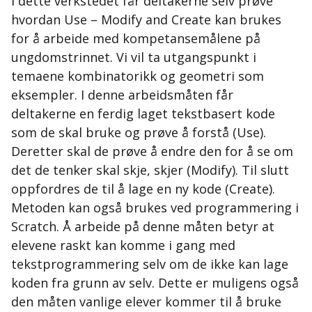
I dette verkstedet får deltakerne selv prøve
hvordan Use – Modify and Create kan brukes
for å arbeide med kompetansemålene på
ungdomstrinnet. Vi vil ta utgangspunkt i
temaene kombinatorikk og geometri som
eksempler. I denne arbeidsmåten får
deltakerne en ferdig laget tekstbasert kode
som de skal bruke og prøve å forstå (Use).
Deretter skal de prøve å endre den for å se om
det de tenker skal skje, skjer (Modify). Til slutt
oppfordres de til å lage en ny kode (Create).
Metoden kan også brukes ved programmering i
Scratch. Å arbeide på denne måten betyr at
elevene raskt kan komme i gang med
tekstprogrammering selv om de ikke kan lage
koden fra grunn av selv. Dette er muligens også
den måten vanlige elever kommer til å bruke