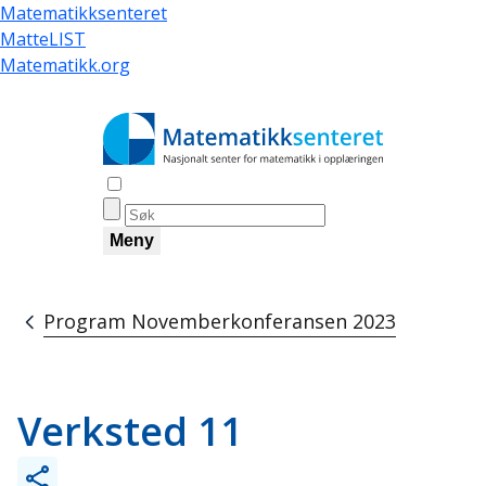
Hopp
Matematikksenteret
til
MatteLIST
hovedinnhold
Matematikk.org
Åpne søk
Meny
Program Novemberkonferansen 2023
Navigasjonssti
Verksted 11